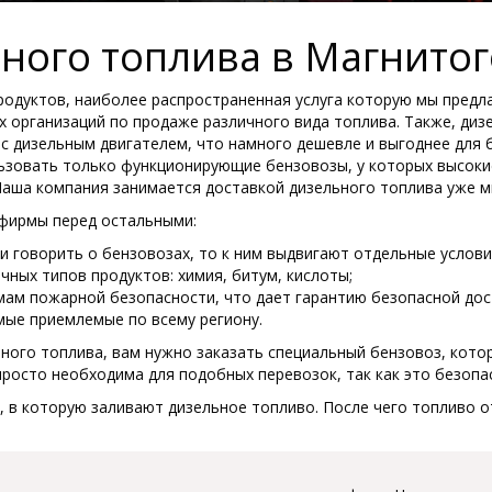
ного топлива в Магнитог
родуктов, наиболее распространенная услуга которую мы предла
х организаций по продаже различного вида топлива. Также, диз
с дизельным двигателем, что намного дешевле и выгоднее для 
ьзовать только функционирующие бензовозы, у которых высоки
аша компания занимается доставкой дизельного топлива уже м
фирмы перед остальными:
и говорить о бензовозах, то к ним выдвигают отдельные услови
ных типов продуктов: химия, битум, кислоты;
ам пожарной безопасности, что дает гарантию безопасной дост
мые приемлемые по всему региону.
ьного топлива, вам нужно заказать специальный бензовоз, кото
просто необходима для подобных перевозок, так как это безопа
 в которую заливают дизельное топливо. После чего топливо о